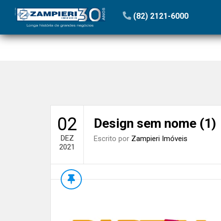
Início
»
Blog
»
NOVIDADE! Cliente Zampieri tem acesso 
(82) 2121-6000
02
Design sem nome (1)
DEZ
Escrito por
Zampieri Imóveis
2021