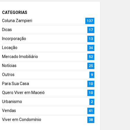
CATEGORIAS
Coluna Zampieri
137
Dicas
17
Incorporação
13
Locação
34
Mercado Imobiliário
52
Notícias
25
Outros
9
Para Sua Casa
10
Quero Viver em Maceió
10
Urbanismo
2
Vendas
41
Viver em Condomínio
38