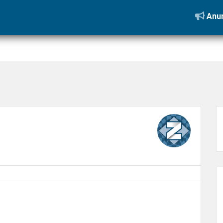
ao Clube de Vantagens Partiu
»
Design sem nome (1)
Anun