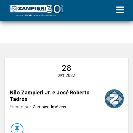
Início
»
Blog
»
Nilo Zampieri Jr. é o único representante de Alagoas
na diretoria da CNC
»
Nilo Zampieri Jr. e José Roberto Tadros
28
2022
SET
Nilo Zampieri Jr. e José Roberto
Tadros
Escrito por
Zampieri Imóveis