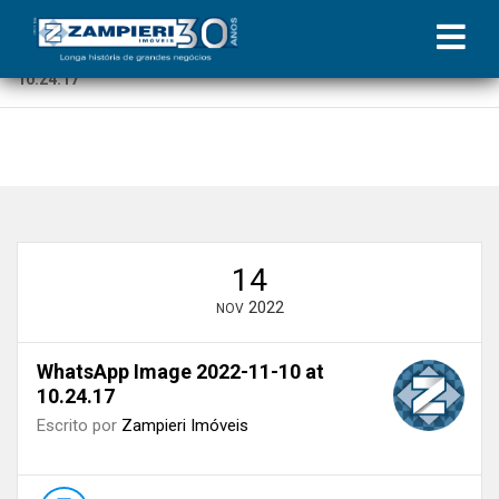
Início
»
Blog
»
Black November: Zampieri Imóveis inicia campanha
com ofertas exclusivas
»
WhatsApp Image 2022-11-10 at
10.24.17
14
2022
NOV
WhatsApp Image 2022-11-10 at
10.24.17
Escrito por
Zampieri Imóveis