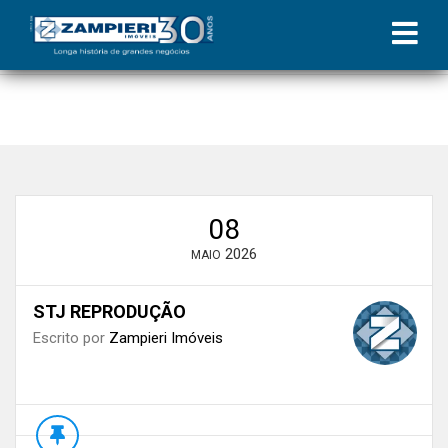
Início
»
Blog
»
STJ define novas regras para aluguel por temporada
em condomínios residenciais; confira
»
STJ REPRODUÇÃO
08
2026
MAIO
STJ REPRODUÇÃO
Escrito por
Zampieri Imóveis