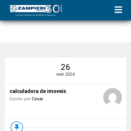
Início
»
Blog
»
Descubra o valor real do seu imóvel: dicas para
calcular com precisão
»
calculadora de imoveis
26
2024
MAR
calculadora de imoveis
Escrito por
Cesar