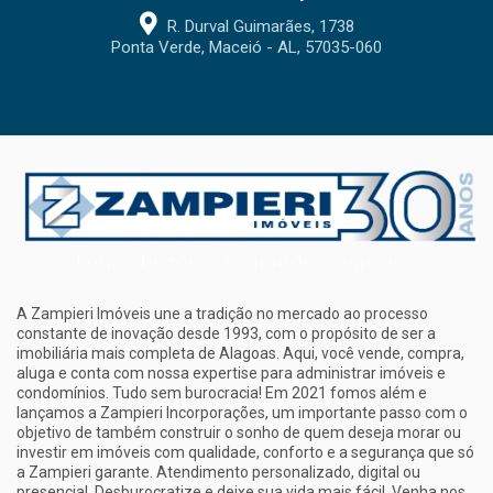
R. Durval Guimarães, 1738
Ponta Verde, Maceió - AL, 57035-060
A Zampieri Imóveis une a tradição no mercado ao processo
constante de inovação desde 1993, com o propósito de ser a
imobiliária mais completa de Alagoas. Aqui, você vende, compra,
aluga e conta com nossa expertise para administrar imóveis e
condomínios. Tudo sem burocracia! Em 2021 fomos além e
lançamos a Zampieri Incorporações, um importante passo com o
objetivo de também construir o sonho de quem deseja morar ou
investir em imóveis com qualidade, conforto e a segurança que só
a Zampieri garante. Atendimento personalizado, digital ou
presencial. Desburocratize e deixe sua vida mais fácil. Venha nos