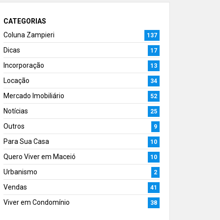
CATEGORIAS
Coluna Zampieri
137
Dicas
17
Incorporação
13
Locação
34
Mercado Imobiliário
52
Notícias
25
Outros
9
Para Sua Casa
10
Quero Viver em Maceió
10
Urbanismo
2
Vendas
41
Viver em Condomínio
38