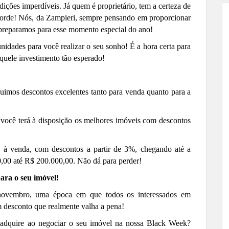
ndições imperdíveis. Já quem é
proprietário
,
tem
a certeza de
corde!
Nós, da Zampieri, sempre pensando em proporcionar
 preparamos para ess
e momento
especial
do ano
!
nidades para você realizar o seu sonho! É a hora certa para
quele investimento tão esperado!
imos descontos excelentes tanto para venda quanto para a
ocê terá à disposição os melhores imóveis com descontos
 à venda, com descontos a partir de 3%, chegando até a
,00 até R$ 200.000,00. Não dá para perder!
ara o seu imóvel!
novembro, uma época em que todos os interessados em
 desconto que realmente valha a pena!
 adquire ao
negociar
o seu imóvel na nossa Black Week?