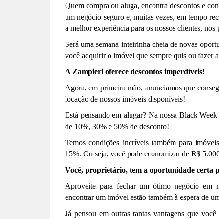
Quem compra
ou aluga
, encontra descontos e co
um negócio seguro e, muitas vezes, em tempo re
a melhor experiência para os nossos clientes, nos
Será
u
ma semana intei
rinha
cheia de novas oportu
você adquirir o imóvel que sempre quis ou fazer a
A Zampieri oferece descontos imperdíveis!
Agora, em primeira mão, anunciamos que consegu
locação de nossos imóveis disponíveis!
Está pensando em alugar? Na nossa Black Week v
de 10%, 30% e 50% de desconto!
Temos condições incríveis também para imóveis
15%. Ou seja, você pode economizar de R$ 5.000
Você, proprietário, tem a oportunidade certa p
Aproveite para fechar um ótimo negócio em 
encontrar um imóvel estão também à espera de um
J
á pensou em outras tantas vantagens que você