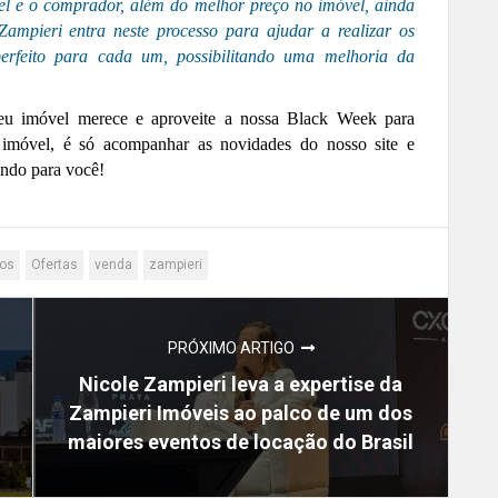
el e
o
comprador, além do melhor preço no imóvel, ainda
 Zampieri entra neste processo para ajudar a realizar os
erfeito para cada um, possibilitando uma melhoria da
seu imóvel merece e aproveite a nossa Black Week para
 imóvel, é só acompanhar as novidades do nosso site e
ando para você!
os
Ofertas
venda
zampieri
PRÓXIMO ARTIGO
Nicole Zampieri leva a expertise da
Zampieri Imóveis ao palco de um dos
maiores eventos de locação do Brasil