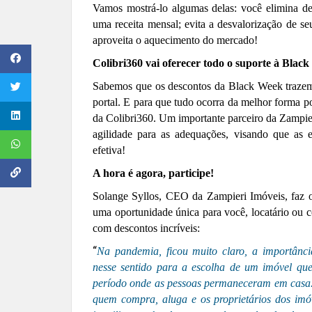
Vamos mostrá-lo algumas delas: você elimina 
uma receita mensal;
evita a desvalorização de s
aproveita o aquecimento do mercado!
Colibri360
vai
oferecer
todo
o
suporte à
B
lack
Sabemos que os descontos da Black Week trazem m
portal. E para que tudo ocorra da melhor forma p
da Colibri360. Um importante parceiro da Zampie
agilidade para as adequações, visando que as e
efetiva!
A hora é agora, participe!
Solange Syllos, CEO da Zampieri Imóveis, faz o
uma oportunidade única para você, locatário ou 
com descontos incríveis:
“
Na pandemia, ficou muito claro, a importân
nesse sentido para a escolha de um imóvel que
período onde as pessoas permaneceram em casa
quem compra, aluga e os proprietários dos imóve