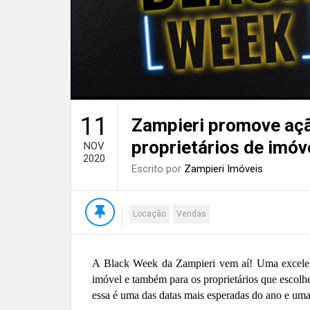
11
Zampieri promove aç
proprietários de imóv
NOV
2020
Escrito por
Zampieri Imóveis
Locação
Vendas
A
Black
Week
da
Zampieri vem aí! Uma excel
imóvel
e também para os proprietários que escolh
essa
é uma das datas mais esperadas do ano e uma