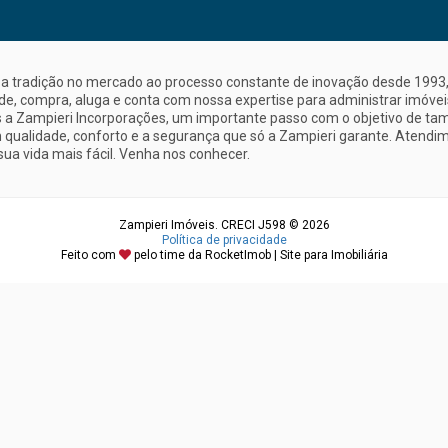
a tradição no mercado ao processo constante de inovação desde 1993, 
nde, compra, aluga e conta com nossa expertise para administrar imóve
a Zampieri Incorporações, um importante passo com o objetivo de ta
 qualidade, conforto e a segurança que só a Zampieri garante. Atendime
sua vida mais fácil. Venha nos conhecer.
Zampieri Imóveis. CRECI J598 © 2026
Política de privacidade
Feito com
pelo time da
RocketImob | Site para Imobiliária