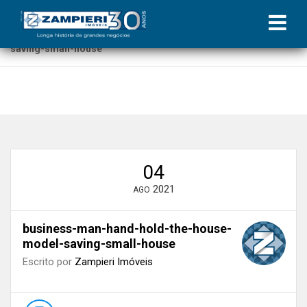
Início
»
Blog
»
Praticidade e segurança: benefícios de alugar imóvel
com imobiliária
»
business-man-hand-hold-the-house-model-
saving-small-house
04
2021
AGO
business-man-hand-hold-the-house-
model-saving-small-house
Escrito por
Zampieri Imóveis