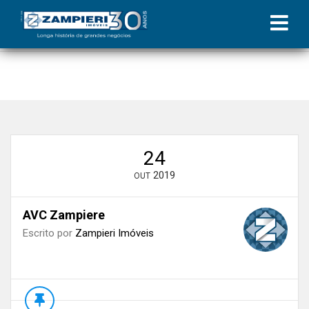
Início
»
Blog
»
Responsabilidade Social | Coluna Zampieri
»
AVC
Zampiere
24
2019
OUT
AVC Zampiere
Escrito por
Zampieri Imóveis