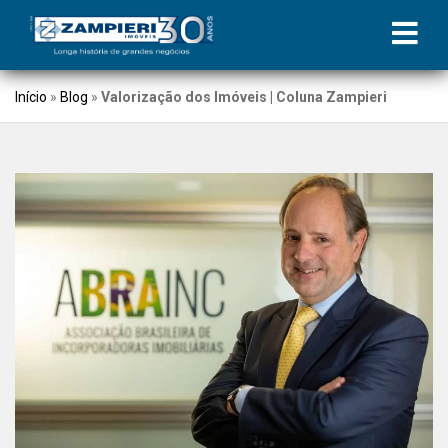
Início
»
Blog
»
Valorização dos Imóveis | Coluna Zampieri