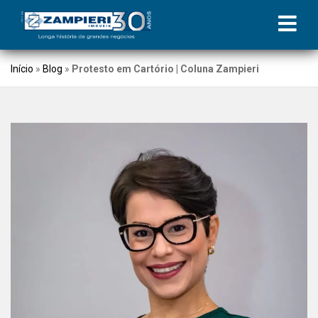
Início
»
Blog
»
Protesto em Cartório | Coluna Zampieri