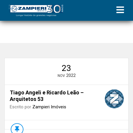
Início
»
Blog
»
Projeto de Interiores | Coluna Zampieri
»
Tiago
Angeli e Ricardo Leão – Arquitetos 53
23
2022
NOV
Tiago Angeli e Ricardo Leão –
Arquitetos 53
Escrito por
Zampieri Imóveis