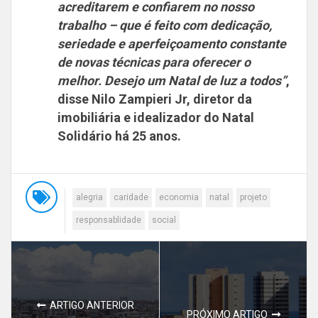
acreditarem e confiarem no nosso
trabalho – que é feito com dedicação,
seriedade e aperfeiçoamento constante
de novas técnicas para oferecer o
melhor. Desejo um Natal de luz a todos”
,
disse
Nilo Zampieri Jr,
diretor da
imobiliária e
idealizador do Natal
Solidário
há 25 anos.
alegria
caridade
economia
natal
projeto
responsablidade
social
ARTIGO ANTERIOR
PRÓXIMO ARTIGO