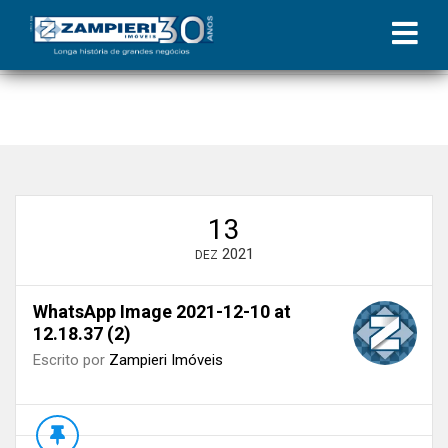
Início
»
Blog
»
Natal Solidário | Coluna Zampieri
»
WhatsApp Image
2021-12-10 at 12.18.37 (2)
13
2021
DEZ
WhatsApp Image 2021-12-10 at
12.18.37 (2)
Escrito por
Zampieri Imóveis