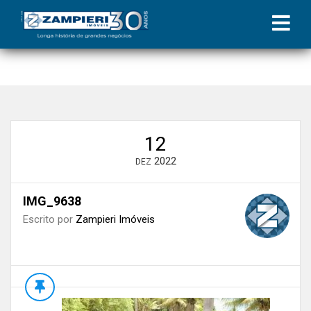
Início
»
Blog
»
Natal Solidário 2022 | Coluna Zampieri
»
IMG_9638
12
2022
DEZ
IMG_9638
Escrito por
Zampieri Imóveis