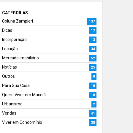
CATEGORIAS
Coluna Zampieri
137
Dicas
17
Incorporação
13
Locação
34
Mercado Imobiliário
52
Notícias
25
Outros
9
Para Sua Casa
10
Quero Viver em Maceió
10
Urbanismo
2
Vendas
41
Viver em Condomínio
38