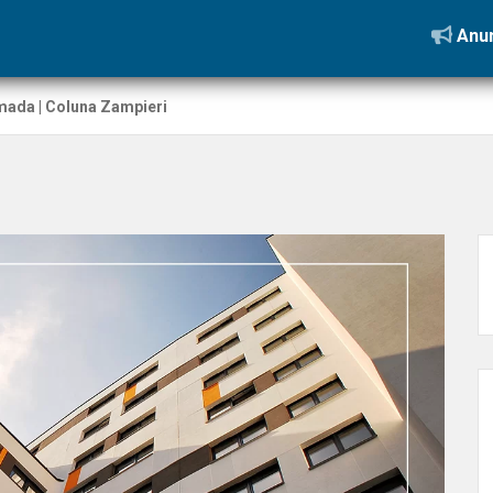
Anun
mada | Coluna Zampieri