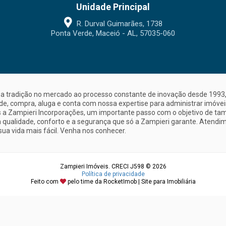
Unidade Principal
R. Durval Guimarães, 1738
Ponta Verde, Maceió - AL, 57035-060
a tradição no mercado ao processo constante de inovação desde 1993, 
nde, compra, aluga e conta com nossa expertise para administrar imóve
a Zampieri Incorporações, um importante passo com o objetivo de ta
 qualidade, conforto e a segurança que só a Zampieri garante. Atendime
sua vida mais fácil. Venha nos conhecer.
Zampieri Imóveis. CRECI J598 © 2026
Política de privacidade
Feito com
pelo time da
RocketImob | Site para Imobiliária