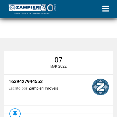
Início
»
Blog
»
Jovens e o mercado imobiliário | Coluna Zampieri
»
1639427944553
07
2022
MAR
1639427944553
Escrito por
Zampieri Imóveis