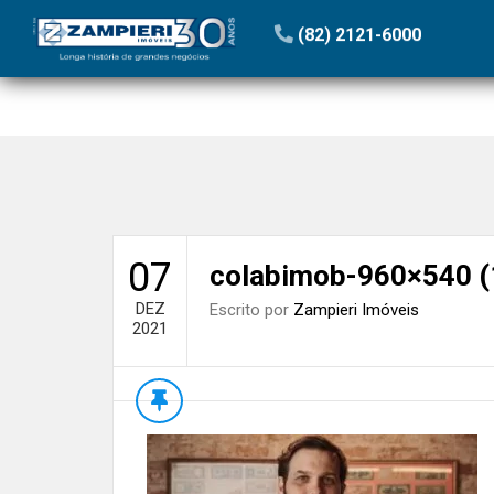
Início
»
Blog
»
Economia Digital | Coluna Zampieri
»
col
(82) 2121-6000
07
colabimob-960×540 (
DEZ
Escrito por
Zampieri Imóveis
2021