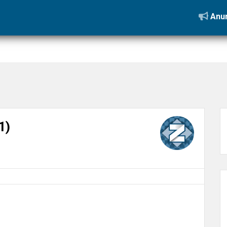
abimob-960×540 (1)
Anun
1)