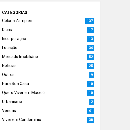
CATEGORIAS
Coluna Zampieri
137
Dicas
17
Incorporação
13
Locação
34
Mercado Imobiliário
52
Notícias
25
Outros
9
Para Sua Casa
10
Quero Viver em Maceió
10
Urbanismo
2
Vendas
41
Viver em Condomínio
38