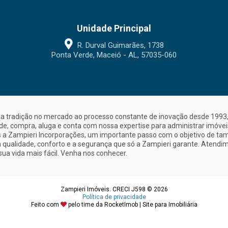
Unidade Principal
R. Durval Guimarães, 1738
Ponta Verde, Maceió - AL, 57035-060
a tradição no mercado ao processo constante de inovação desde 1993, 
nde, compra, aluga e conta com nossa expertise para administrar imóve
a Zampieri Incorporações, um importante passo com o objetivo de ta
 qualidade, conforto e a segurança que só a Zampieri garante. Atendime
sua vida mais fácil. Venha nos conhecer.
Zampieri Imóveis. CRECI J598 © 2026
Política de privacidade
Feito com
pelo time da
RocketImob | Site para Imobiliária