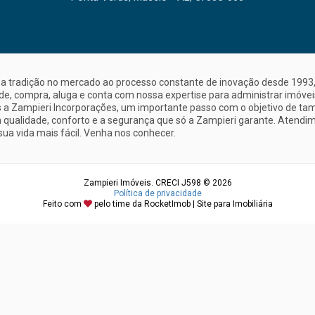
a tradição no mercado ao processo constante de inovação desde 1993, 
nde, compra, aluga e conta com nossa expertise para administrar imóve
a Zampieri Incorporações, um importante passo com o objetivo de ta
 qualidade, conforto e a segurança que só a Zampieri garante. Atendime
sua vida mais fácil. Venha nos conhecer.
Zampieri Imóveis. CRECI J598 © 2026
Política de privacidade
Feito com
pelo time da
RocketImob | Site para Imobiliária