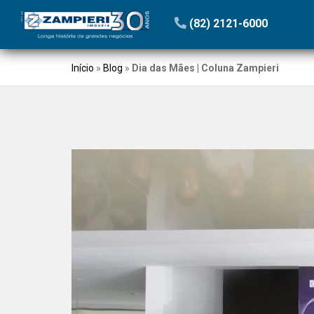
(82) 2121-6000
Início
»
Blog
»
Dia das Mães | Coluna Zampieri