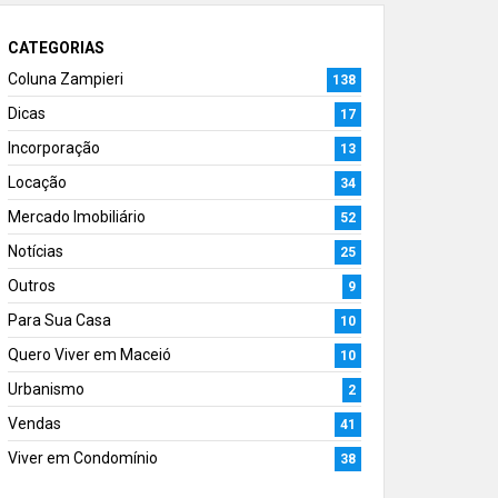
CATEGORIAS
Coluna Zampieri
138
Dicas
17
Incorporação
13
Locação
34
Mercado Imobiliário
52
Notícias
25
Outros
9
Para Sua Casa
10
Quero Viver em Maceió
10
Urbanismo
2
Vendas
41
Viver em Condomínio
38