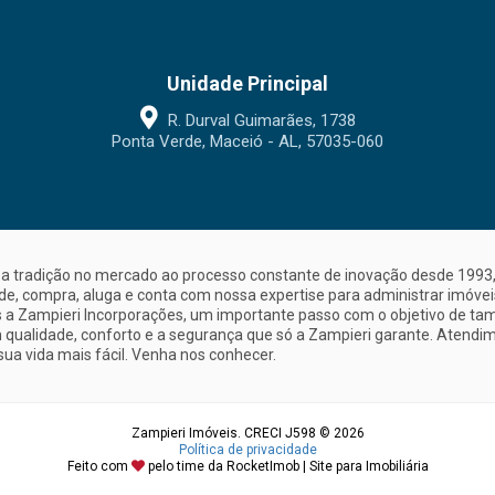
Unidade Principal
R. Durval Guimarães, 1738
Ponta Verde, Maceió - AL, 57035-060
a tradição no mercado ao processo constante de inovação desde 1993, 
nde, compra, aluga e conta com nossa expertise para administrar imóve
a Zampieri Incorporações, um importante passo com o objetivo de ta
 qualidade, conforto e a segurança que só a Zampieri garante. Atendime
sua vida mais fácil. Venha nos conhecer.
Zampieri Imóveis. CRECI J598 © 2026
Política de privacidade
Feito com
pelo time da
RocketImob | Site para Imobiliária