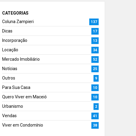
CATEGORIAS
Coluna Zampieri
137
Dicas
17
Incorporação
13
Locação
34
Mercado Imobiliário
52
Notícias
25
Outros
9
Para Sua Casa
10
Quero Viver em Maceió
10
Urbanismo
2
Vendas
41
Viver em Condomínio
38