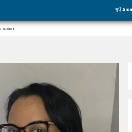
Anun
ampieri