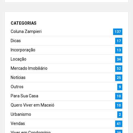
CATEGORIAS
Coluna Zampieri
137
Dicas
17
Incorporação
13
Locação
34
Mercado Imobiliário
52
Notícias
25
Outros
9
Para Sua Casa
10
Quero Viver em Maceió
10
Urbanismo
2
Vendas
41
Viver em Condomínio
38