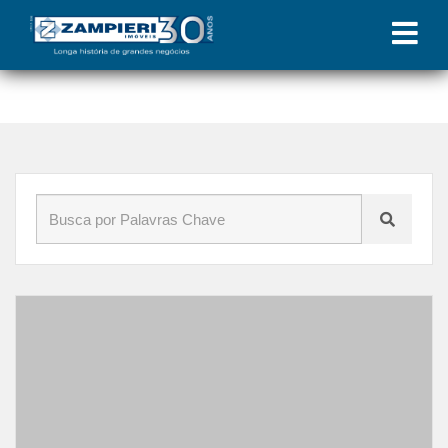
Início
»
Blog
»
covid-19