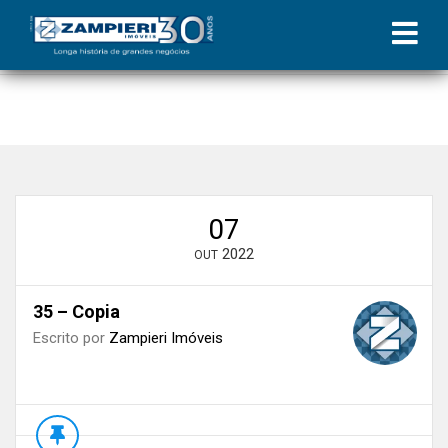
Início
»
Blog
»
​​Despesas Condominiais | Coluna Zampieri
»
35 –
Copia
07
2022
OUT
35 – Copia
Escrito por
Zampieri Imóveis