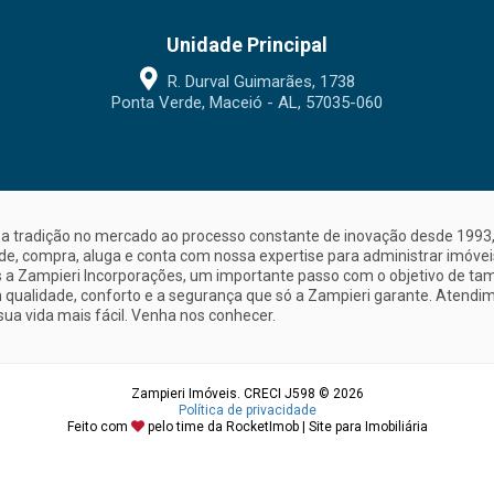
Unidade Principal
R. Durval Guimarães, 1738
Ponta Verde, Maceió - AL, 57035-060
a tradição no mercado ao processo constante de inovação desde 1993, 
nde, compra, aluga e conta com nossa expertise para administrar imóve
a Zampieri Incorporações, um importante passo com o objetivo de ta
 qualidade, conforto e a segurança que só a Zampieri garante. Atendime
sua vida mais fácil. Venha nos conhecer.
Zampieri Imóveis. CRECI J598 © 2026
Política de privacidade
Feito com
pelo time da
RocketImob | Site para Imobiliária