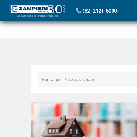
Início
»
Blog
»
subsídio
(82) 2121-6000