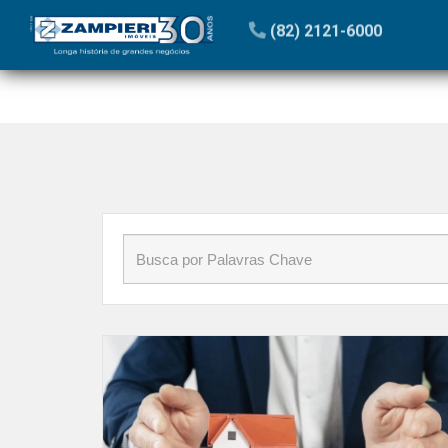
Início
»
Blog
»
imóveis2021
(82) 2121-6000