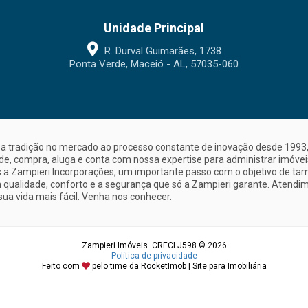
Unidade Principal
R. Durval Guimarães, 1738
Ponta Verde, Maceió - AL, 57035-060
a tradição no mercado ao processo constante de inovação desde 1993, 
nde, compra, aluga e conta com nossa expertise para administrar imóve
a Zampieri Incorporações, um importante passo com o objetivo de ta
 qualidade, conforto e a segurança que só a Zampieri garante. Atendime
sua vida mais fácil. Venha nos conhecer.
Zampieri Imóveis. CRECI J598 © 2026
Política de privacidade
Feito com
pelo time da
RocketImob | Site para Imobiliária