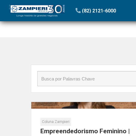
Início
»
Blog
»
Empreendedorismo feminino
(82) 2121-6000
Coluna Zampieri
Empreendedorismo Feminino |