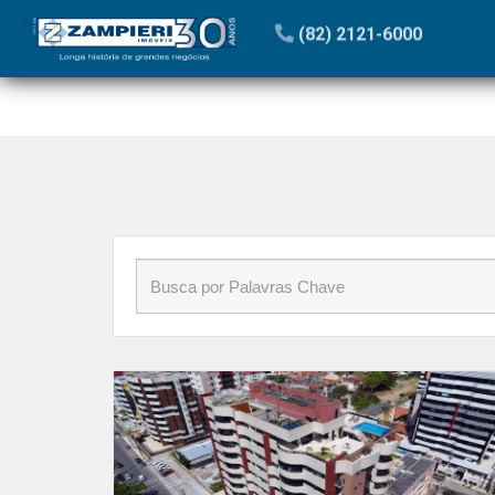
Início
»
Blog
»
#capitalalagoana
(82) 2121-6000