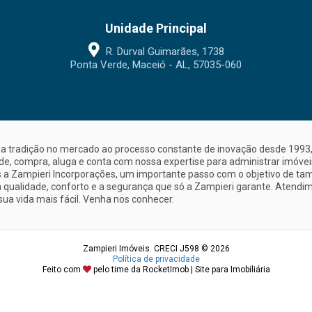
Unidade Principal
R. Durval Guimarães, 1738
Ponta Verde, Maceió - AL, 57035-060
a tradição no mercado ao processo constante de inovação desde 1993, 
nde, compra, aluga e conta com nossa expertise para administrar imóve
a Zampieri Incorporações, um importante passo com o objetivo de ta
 qualidade, conforto e a segurança que só a Zampieri garante. Atendime
sua vida mais fácil. Venha nos conhecer.
Zampieri Imóveis. CRECI J598 © 2026
Política de privacidade
Feito com
pelo time da
RocketImob | Site para Imobiliária