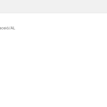
aceió
/AL