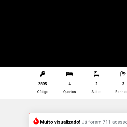
2895
4
2
3
Código
Quartos
Suites
Banhei
Muito visualizado!
Já foram 711 acesso