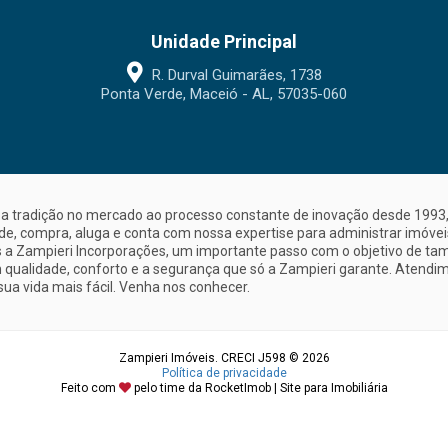
Unidade Principal
R. Durval Guimarães, 1738
Ponta Verde, Maceió - AL, 57035-060
a tradição no mercado ao processo constante de inovação desde 1993, 
nde, compra, aluga e conta com nossa expertise para administrar imóve
a Zampieri Incorporações, um importante passo com o objetivo de ta
 qualidade, conforto e a segurança que só a Zampieri garante. Atendime
sua vida mais fácil. Venha nos conhecer.
Zampieri Imóveis. CRECI J598 © 2026
Política de privacidade
Feito com
pelo time da
RocketImob | Site para Imobiliária