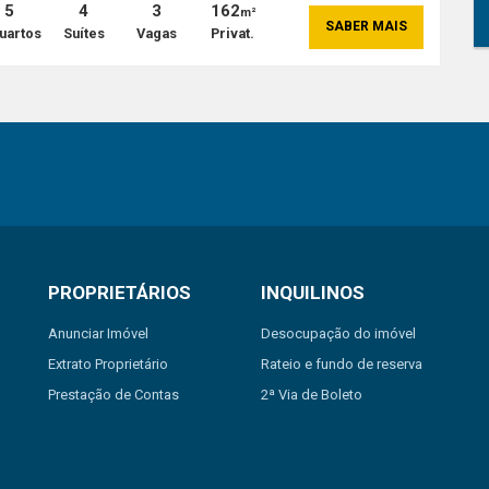
5
4
3
162
m²
SABER MAIS
uartos
Suítes
Vagas
Privat.
PROPRIETÁRIOS
INQUILINOS
Anunciar Imóvel
Desocupação do imóvel
Extrato Proprietário
Rateio e fundo de reserva
Prestação de Contas
2ª Via de Boleto