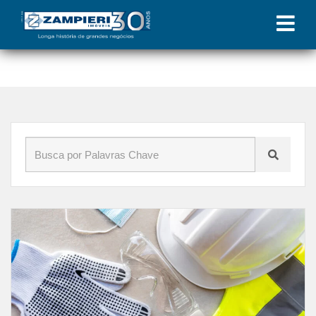
Início
»
Blog
»
Normas Regulamentadoras