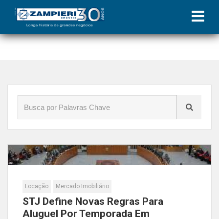
Início
»
Blog
»
decisão
Locação
Mercado Imobiliário
STJ Define Novas Regras Para
Aluguel Por Temporada Em