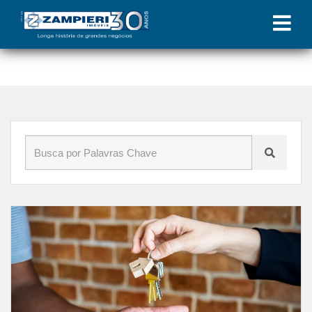
Início
»
Blog
»
comprar studios maceió