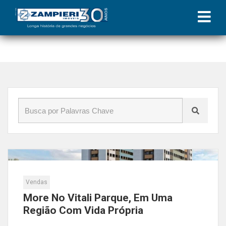
Início
»
Blog
»
compra de imóveis em maceió
Vendas
More No Vitali Parque, Em Uma
Região Com Vida Própria