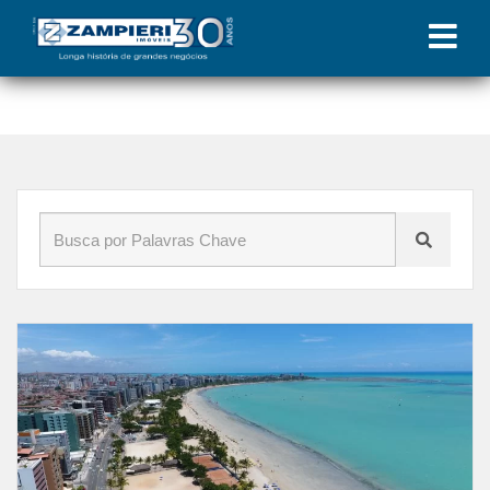
Início
»
Blog
»
Capital Alagoana