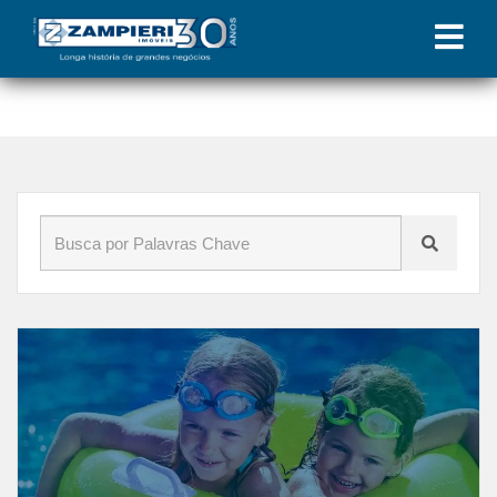
Início
»
Blog
»
calor