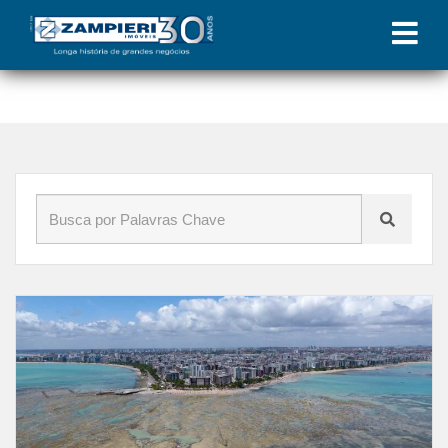
Início
»
Blog
»
bairrosmaceio