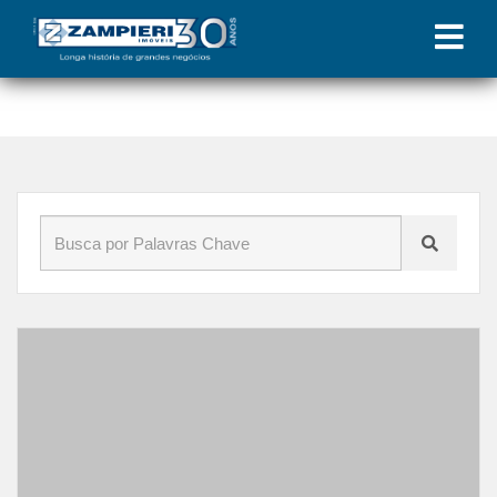
Início
»
Blog
»
alugar imóveis em maceió