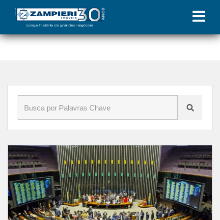
Início
»
Blog
»
6x1