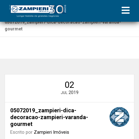
Início
»
Blog
»
Varanda Gourmet é exigência na lista de
compradores na hora de escolher apartamento
»
05072019_zampieri-dica-decoracao-zampieri-varanda-
gourmet
02
2019
JUL
05072019_zampieri-dica-
decoracao-zampieri-varanda-
gourmet
Escrito por
Zampieri Imóveis