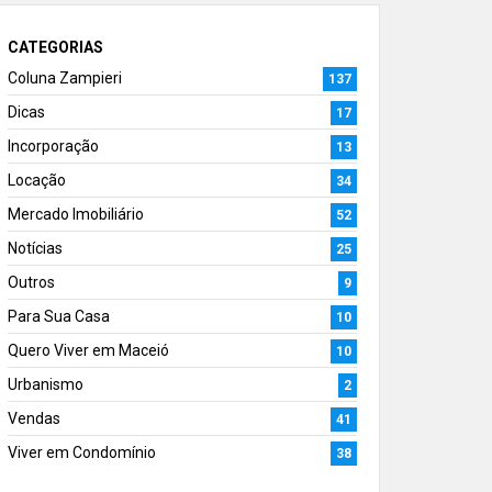
CATEGORIAS
Coluna Zampieri
137
Dicas
17
Incorporação
13
Locação
34
Mercado Imobiliário
52
Notícias
25
Outros
9
Para Sua Casa
10
Quero Viver em Maceió
10
Urbanismo
2
Vendas
41
Viver em Condomínio
38