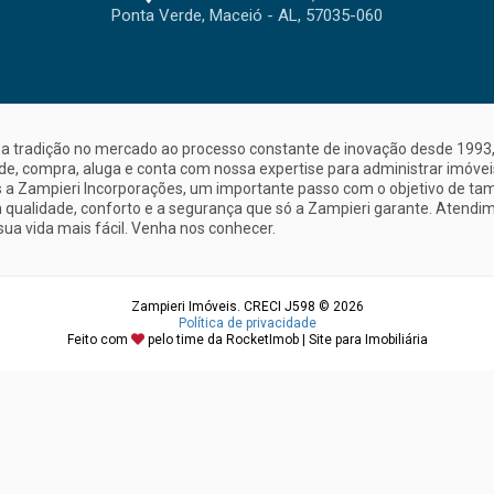
Ponta Verde, Maceió - AL, 57035-060
a tradição no mercado ao processo constante de inovação desde 1993, 
nde, compra, aluga e conta com nossa expertise para administrar imóve
a Zampieri Incorporações, um importante passo com o objetivo de ta
 qualidade, conforto e a segurança que só a Zampieri garante. Atendime
sua vida mais fácil. Venha nos conhecer.
Zampieri Imóveis. CRECI J598 © 2026
Política de privacidade
Feito com
pelo time da
RocketImob | Site para Imobiliária