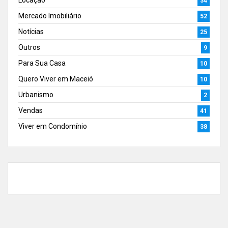
34
Mercado Imobiliário
52
Notícias
25
Outros
9
Para Sua Casa
10
Quero Viver em Maceió
10
Urbanismo
2
Vendas
41
Viver em Condomínio
38